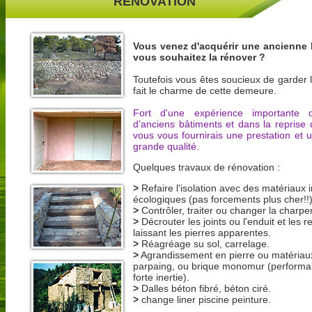
RENOVATION
Vous venez d'acquérir une ancienne b
vous souhaitez la rénover ?
Toutefois vous êtes soucieux de garder l
fait le charme de cette demeure.
Fort d'une expérience importante 
d’anciens bâtiments et dans la reprise 
vous vous fournirais une prestation et un
grande qualité.
Quelques travaux de rénovation :
>
Refaire l'isolation avec des matériaux 
écologiques (pas forcements plus cher!!)
>
Contrôler, traiter ou changer la charpe
>
Décrouter les joints ou l'enduit et les r
laissant les pierres apparentes.
>
Réagréage su sol, carrelage.
>
Agrandissement en pierre ou matériaux
parpaing, ou brique monomur (performa
forte inertie).
>
Dalles béton fibré, béton ciré.
>
change liner piscine peinture.